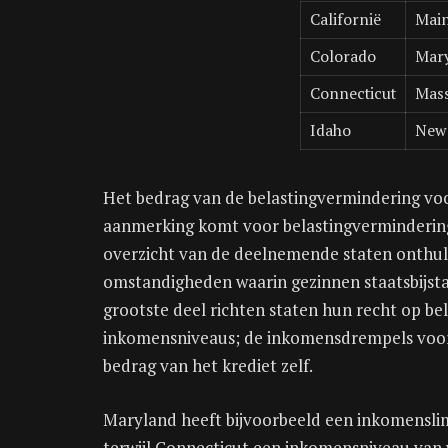
Californië
Mai
Colorado
Mar
Connecticut
Mass
Idaho
New 
Het bedrag van de belastingvermindering voor
aanmerking komt voor belastingvermindering, 
overzicht van de deelnemende staten onthul
omstandigheden waarin gezinnen staatsbijsta
grootste deel richten staten hun recht op b
inkomensniveaus; de inkomensdrempels voor kw
bedrag van het krediet zelf.
Maryland heeft bijvoorbeeld een inkomenslimi
terwijl Connecticut een inkomensniveau van 