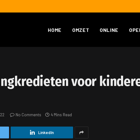
HOME
OMZET
ONLINE
OPE
ngkredieten voor kindere
022
No Comments
4 Mins Read
LinkedIn