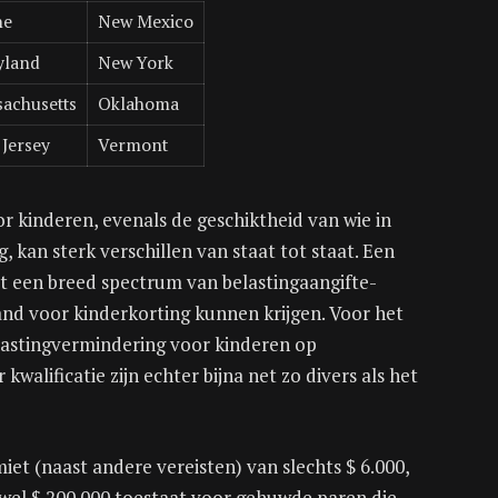
ne
New Mexico
yland
New York
achusetts
Oklahoma
Jersey
Vermont
 kinderen, evenals de geschiktheid van wie in
kan sterk verschillen van staat tot staat. Een
t een breed spectrum van belastingaangifte-
nd voor kinderkorting kunnen krijgen. Voor het
elastingvermindering voor kinderen op
alificatie zijn echter bijna net zo divers als het
et (naast andere vereisten) van slechts $ 6.000,
wel $ 200.000 toestaat voor gehuwde paren die