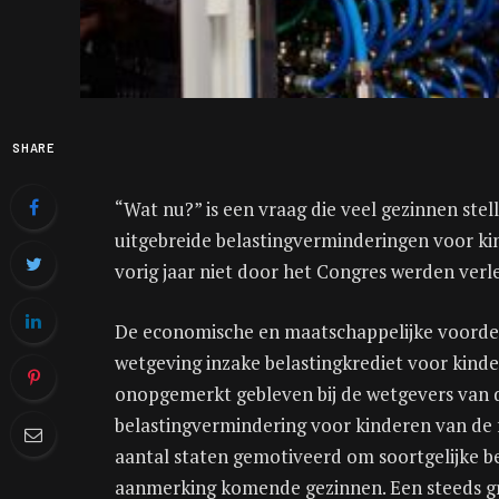
SHARE
“Wat nu?” is een vraag die veel gezinnen stel
uitgebreide belastingverminderingen voor k
vorig jaar niet door het Congres werden verl
De economische en maatschappelijke voordel
wetgeving inzake belastingkrediet voor kinder
onopgemerkt gebleven bij de wetgevers van d
belastingvermindering voor kinderen van de 
aantal staten gemotiveerd om soortgelijke be
aanmerking komende gezinnen. Een steeds grot